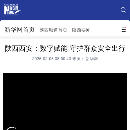
手机新华网
网站地图
新华网首页
搜索
陕西频道首页
陕西要闻
地方频道
陕西西安：数字赋能 守护群众安全出行
北京
天津
河北
山西
2026-02-06 08:50:40
来源： 新华网
辽宁
吉林
上海
江苏
浙江
安徽
福建
江西
山东
河南
湖北
湖南
广东
广西
海南
重庆
四川
贵州
云南
西藏
陕西
甘肃
青海
宁夏