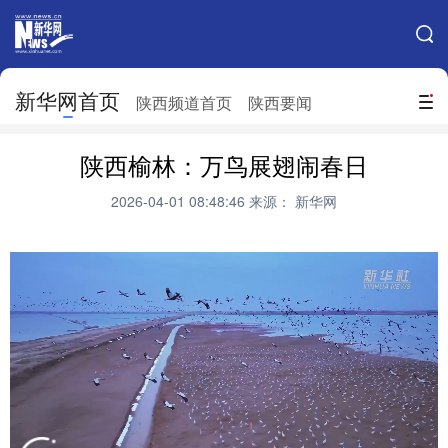
手机新华网
网站地图
新华网首页
搜索
陕西频道首页
陕西要闻
地方频道
陕西榆林：万鸟展翅闹春日
北京
天津
河北
山西
2026-04-01 08:48:46
来源： 新华网
辽宁
吉林
上海
江苏
浙江
安徽
福建
江西
山东
河南
湖北
湖南
广东
广西
海南
重庆
四川
贵州
云南
西藏
陕西
甘肃
青海
宁夏