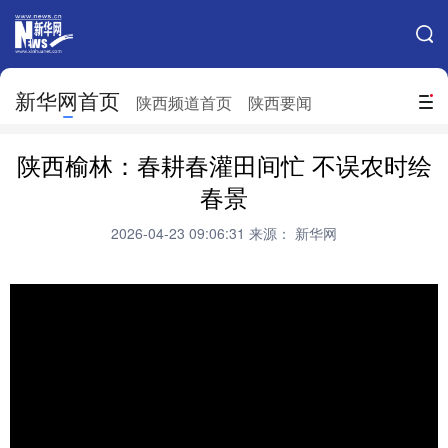
手机新华网
网站地图
新华网首页
搜索
陕西频道首页
陕西要闻
地方频道
陕西榆林：春耕春灌田间忙 不误农时绘
北京
天津
河北
山西
春景
辽宁
吉林
上海
江苏
2026-04-23 09:06:31
来源： 新华网
浙江
安徽
福建
江西
山东
河南
湖北
湖南
广东
广西
海南
重庆
四川
贵州
云南
西藏
陕西
甘肃
青海
宁夏