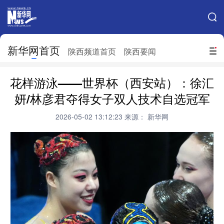
手机新华网
网站地图
新华网首页
搜索
陕西频道首页
陕西要闻
地方频道
花样游泳——世界杯（西安站）：徐汇
北京
天津
河北
山西
妍/林彦君夺得女子双人技术自选冠军
辽宁
吉林
上海
江苏
2026-05-02 13:12:23
来源： 新华网
浙江
安徽
福建
江西
山东
河南
湖北
湖南
广东
广西
海南
重庆
四川
贵州
云南
西藏
陕西
甘肃
青海
宁夏