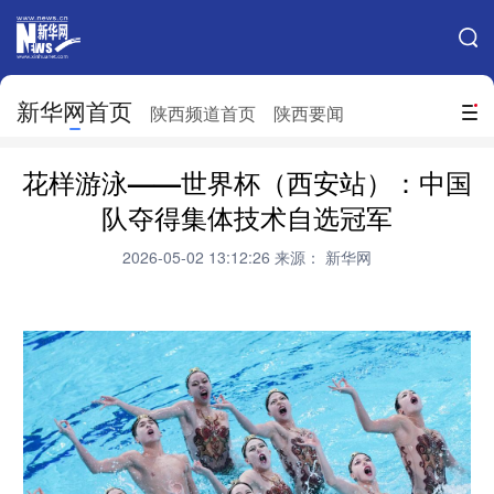
手机新华网
网站地图
新华网首页
搜索
陕西频道首页
陕西要闻
地方频道
花样游泳——世界杯（西安站）：中国
北京
天津
河北
山西
队夺得集体技术自选冠军
辽宁
吉林
上海
江苏
2026-05-02 13:12:26
来源： 新华网
浙江
安徽
福建
江西
山东
河南
湖北
湖南
广东
广西
海南
重庆
四川
贵州
云南
西藏
陕西
甘肃
青海
宁夏