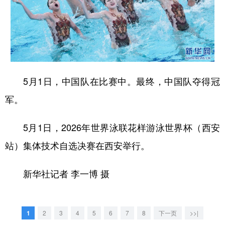
新疆
内蒙古
黑龙江
5月1日，中国队在比赛中。最终，中国队夺得冠
军。
5月1日，2026年世界泳联花样游泳世界杯（西安
站）集体技术自选决赛在西安举行。
新华社记者 李一博 摄
1
2
3
4
5
6
7
8
下一页
>>|