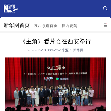
手机新华网
网站地图
新华网首页
搜索
陕西频道首页
陕西要闻
地方频道
《主角》看片会在西安举行
北京
天津
河北
山西
2026-05-10 08:42:52
来源： 新华网
辽宁
吉林
上海
江苏
浙江
安徽
福建
江西
山东
河南
湖北
湖南
广东
广西
海南
重庆
四川
贵州
云南
西藏
陕西
甘肃
青海
宁夏