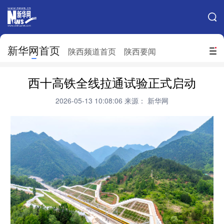
手机新华网
网站地图
新华网首页
搜索
陕西频道首页
陕西要闻
地方频道
西十高铁全线拉通试验正式启动
北京
天津
河北
山西
2026-05-13 10:08:06
来源： 新华网
辽宁
吉林
上海
江苏
浙江
安徽
福建
江西
山东
河南
湖北
湖南
广东
广西
海南
重庆
四川
贵州
云南
西藏
陕西
甘肃
青海
宁夏