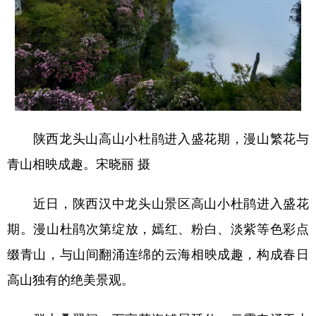
新疆
内蒙古
黑龙江
陕西龙头山高山小杜鹃进入盛花期，漫山繁花与
青山相映成趣。宋晓丽 摄
近日，陕西汉中龙头山景区高山小杜鹃进入盛花
期。漫山杜鹃次第绽放，嫣红、粉白、淡紫等色彩点
缀青山，与山间翻涌连绵的云海相映成趣，构成春日
高山独有的绝美景观。