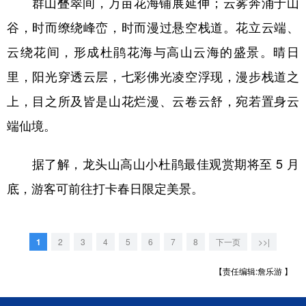
群山叠翠间，万亩花海铺展延伸；云雾奔涌于山
谷，时而缭绕峰峦，时而漫过悬空栈道。花立云端、
云绕花间，形成杜鹃花海与高山云海的盛景。晴日
里，阳光穿透云层，七彩佛光凌空浮现，漫步栈道之
上，目之所及皆是山花烂漫、云卷云舒，宛若置身云
端仙境。
据了解，龙头山高山小杜鹃最佳观赏期将至 5 月
底，游客可前往打卡春日限定美景。
1
2
3
4
5
6
7
8
下一页
>>|
【责任编辑:詹乐游 】