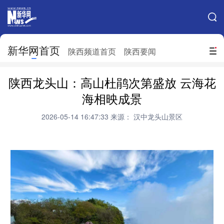
手机新华网
网站地图
新华网首页
搜索
陕西频道首页
陕西要闻
地方频道
陕西龙头山：高山杜鹃次第盛放 云海花
北京
天津
河北
山西
海相映成景
辽宁
吉林
上海
江苏
2026-05-14 16:47:33
来源： 汉中龙头山景区
浙江
安徽
福建
江西
山东
河南
湖北
湖南
广东
广西
海南
重庆
四川
贵州
云南
西藏
陕西
甘肃
青海
宁夏