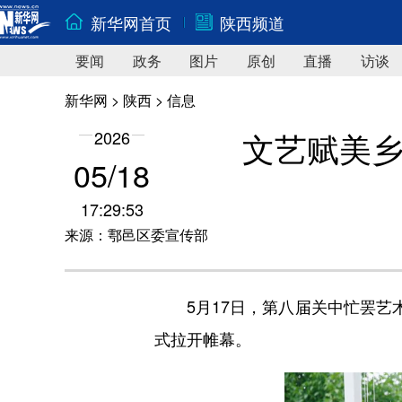
新华网首页
陕西频道
要闻
政务
图片
原创
直播
访谈
新华网
>
陕西
> 信息
文艺赋美乡
2026
05/18
17:29:53
来源：鄠邑区委宣传部
5月17日，第八届关中忙罢艺术
式拉开帷幕。