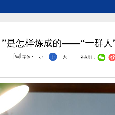
角”是怎样炼成的——“一群人
字体：
小
中
大
分享到：