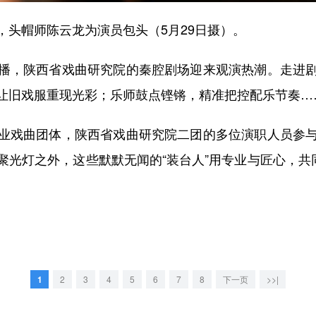
帽师陈云龙为演员包头（5月29日摄）。
，陕西省戏曲研究院的秦腔剧场迎来观演热潮。走进剧
让旧戏服重现光彩；乐师鼓点铿锵，精准把控配乐节奏…
戏曲团体，陕西省戏曲研究院二团的多位演职人员参与
光灯之外，这些默默无闻的“装台人”用专业与匠心，共
1
2
3
4
5
6
7
8
下一页
>>|