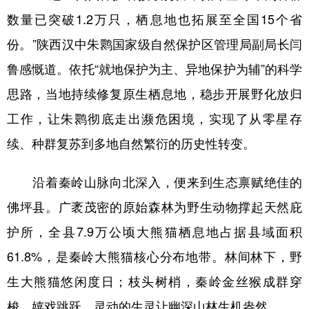
数量已突破1.2万只，栖息地也拓展至全国15个省
份。”陕西汉中朱鹮国家级自然保护区管理局副局长闫
鲁感慨道。依托“就地保护为主、异地保护为辅”的科学
思路，当地持续修复原生栖息地，稳步开展野化放归
工作，让朱鹮彻底走出濒危困境，实现了从零星存
续、种群复苏到多地自然繁衍的历史性转变。
沿着秦岭山脉向北深入，便来到生态禀赋绝佳的
佛坪县。广袤茂密的原始森林为野生动物撑起天然庇
护所，全县7.9万公顷大熊猫栖息地占据县域面积
61.8%，是秦岭大熊猫核心分布地带。林间林下，野
生大熊猫悠闲度日；枝头树梢，秦岭金丝猴成群穿
梭、嬉戏跳跃，灵动的生灵让幽深山林生机盎然。