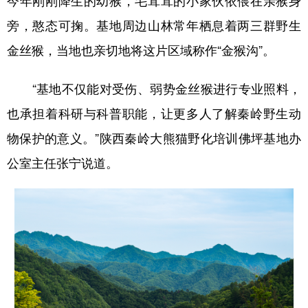
旁，憨态可掬。基地周边山林常年栖息着两三群野生
金丝猴，当地也亲切地将这片区域称作“金猴沟”。
“基地不仅能对受伤、弱势金丝猴进行专业照料，
也承担着科研与科普职能，让更多人了解秦岭野生动
物保护的意义。”陕西秦岭大熊猫野化培训佛坪基地办
公室主任张宁说道。