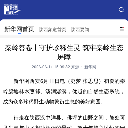
手机新华网
网站地图
新华网首页
搜索
陕西频道首页
陕西要闻
地方频道
秦岭答卷丨守护珍稀生灵 筑牢秦岭生态
北京
天津
河北
山西
屏障
辽宁
吉林
上海
江苏
2026-06-11 15:09:32
来源： 新华网
浙江
安徽
福建
江西
新华网西安6月11日电（史梦 张思思）初夏的秦
山东
河南
湖北
湖南
岭腹地林木葱郁、溪涧潺潺，优越的自然生态系统，
成为众多珍稀野生动物繁衍生息的美好家园。
广东
广西
海南
重庆
四川
贵州
云南
西藏
行走在陕西汉中洋县、佛坪的山野之间，随处可
陕西
甘肃
青海
宁夏
见生灵与山水相融相伴的景致，数十年持之以恒的守