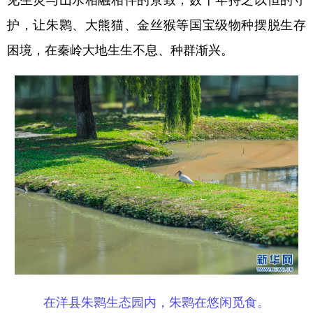
新疆
内蒙古
黑龙江
护，让朱鹮、大熊猫、金丝猴等国宝级物种摆脱生存
困境，在秦岭大地生生不息、种群渐兴。
在洋县朱鹮生态园内，朱鹮在悠闲觅食。