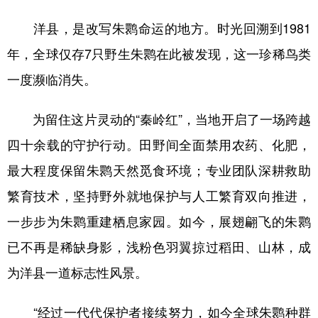
洋县，是改写朱鹮命运的地方。时光回溯到1981
年，全球仅存7只野生朱鹮在此被发现，这一珍稀鸟类
一度濒临消失。
为留住这片灵动的“秦岭红”，当地开启了一场跨越
四十余载的守护行动。田野间全面禁用农药、化肥，
最大程度保留朱鹮天然觅食环境；专业团队深耕救助
繁育技术，坚持野外就地保护与人工繁育双向推进，
一步步为朱鹮重建栖息家园。如今，展翅翩飞的朱鹮
已不再是稀缺身影，浅粉色羽翼掠过稻田、山林，成
为洋县一道标志性风景。
“经过一代代保护者接续努力，如今全球朱鹮种群