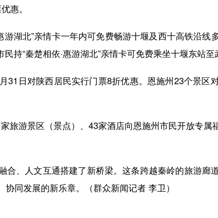
票优惠。
惠游湖北”亲情卡一年内可免费畅游十堰及西十高铁沿线
西安市民持“秦楚相依·惠游湖北”亲情卡可免费乘坐十堰东站
31日对陕西居民实行门票8折优惠。恩施州23个景区
1家旅游景区（景点）、43家酒店向恩施州市民开放专
合、人文互通搭建了新桥梁。这条跨越秦岭的旅游廊道
、协同发展的新乐章。（群众新闻记者 李卫）