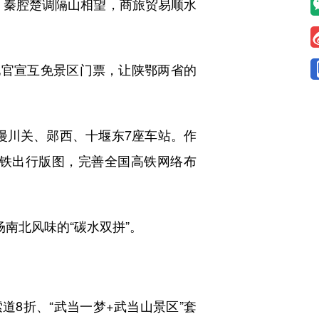
，秦腔楚调隔山相望，商旅贸易顺水
两地官宣互免景区门票，让陕鄂两省的
漫川关、郧西、十堰东7座车站。作
铁出行版图，完善全国高铁网络布
。
南北风味的“碳水双拼”。
8折、“武当一梦+武当山景区”套