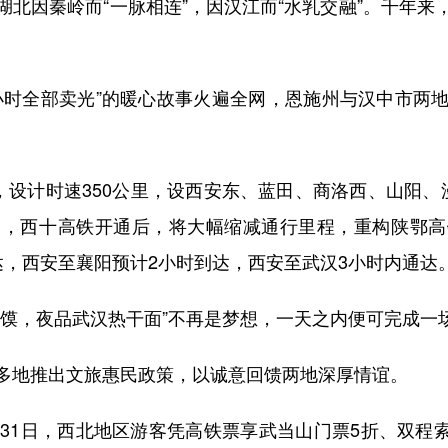
因秦岭而“一脉相连”，因汉江而“水乳交融”。千年来
9小时全部卖光”的暖心故事火遍全网，恩施州与汉中市
设计时速350公里，设西安东、蓝田、商洛西、山阳、
道，西十高铁开通后，将大幅缩减通行里程，重构陕鄂高
达，西安至襄阳预计2小时到达，西安至武汉3小时内通达
，夜品武汉热干面”不再是梦想，一天之内便可完成一场
地推出文旅惠民政策，以诚意回馈两地深厚情谊。
1日，西北地区游客凭高铁票享武当山门票5折、双程索道