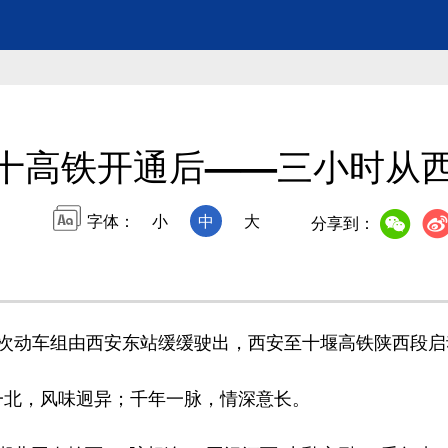
十高铁开通后——三小时从
字体：
小
中
大
分享到：
02次动车组由西安东站缓缓驶出，西安至十堰高铁陕西段
北，风味迥异；千年一脉，情深意长。