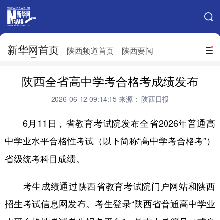
手机新华网
网站地图
新华网首页
搜索
陕西频道首页
陕西要闻
地方频道
陕西全省高中学考合格考成绩发布
北京
天津
河北
山西
2026-06-12 09:14:15
来源： 陕西日报
辽宁
吉林
上海
江苏
6月11日，省教育考试院发布全省2026年普通高
浙江
安徽
福建
江西
中学业水平合格性考试（以下简称“高中学考合格考”）
山东
河南
湖北
湖南
省级统考科目成绩。
广东
广西
海南
重庆
考生成绩通过陕西省教育考试院门户网站和陕西
四川
贵州
云南
西藏
招生考试信息网发布。考生登录“陕西省普通高中学业
陕西
甘肃
青海
宁夏