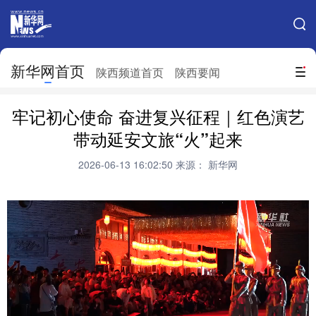
手机新华网
网站地图
新华网首页
搜索
陕西频道首页
陕西要闻
地方频道
牢记初心使命 奋进复兴征程｜红色演艺
北京
天津
河北
山西
带动延安文旅“火”起来
辽宁
吉林
上海
江苏
2026-06-13 16:02:50
来源： 新华网
浙江
安徽
福建
江西
山东
河南
湖北
湖南
广东
广西
海南
重庆
四川
贵州
云南
西藏
陕西
甘肃
青海
宁夏