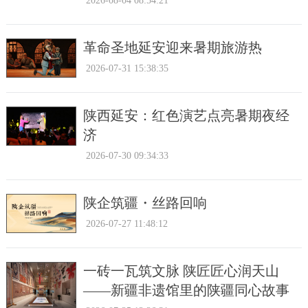
2026-08-04 08:54:21
革命圣地延安迎来暑期旅游热
2026-07-31 15:38:35
陕西延安：红色演艺点亮暑期夜经
济
2026-07-30 09:34:33
陕企筑疆・丝路回响
2026-07-27 11:48:12
一砖一瓦筑文脉 陕匠匠心润天山
——新疆非遗馆里的陕疆同心故事